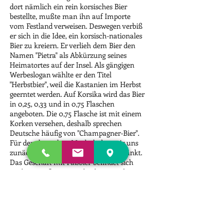
dort nämlich ein rein korsisches Bier
bestellte, mußte man ihn auf Importe
vom Festland verweisen. Deswegen verbiß
er sich in die Idee, ein korsisch-nationales
Bier zu kreiern. Er verlieh dem Bier den
Namen "Pietra" als Abkürzung seines
Heimatortes auf der Insel. Als gängigen
Werbeslogan wählte er den Titel
"Herbstbier", weil die Kastanien im Herbst
geerntet werden. Auf Korsika wird das Bier
in 0,25, 0,33 und in 0,75 Flaschen
angeboten. Die 0,75 Flasche ist mit einem
Korken versehen, deshalb sprechen
Deutsche häufig von "Champagner-Bier".
Für den deutschen Markt haben wir uns
zunächst auf die 0,33 Flasche beschränkt.
Das Geschäft mit Faßbier befindet sich
noch im Aufbau. Im Jahr der Gründung
1996 wurden 3.000 hl Bier gebraut. Für
das laufende Jahr werden 5.000 hl
erwartet. Mit 10.000 hl ist zunächst die
Kapazität erschöpft.