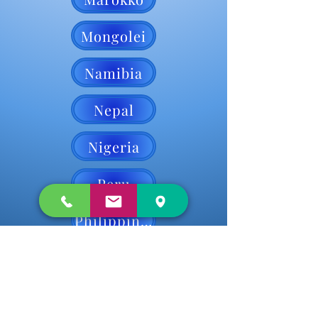
Mongolei
Namibia
Nepal
Nigeria
Peru
Philippinen
Portugal
Serbien