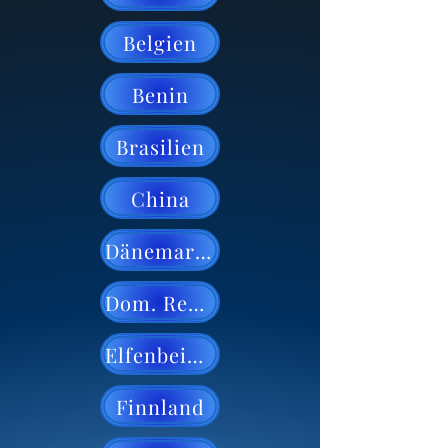
Belgien
Benin
Brasilien
China
Dänemarck
Dom. Republik
Elfenbeinküste
Finnland