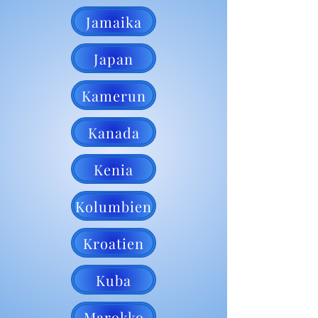
Jamaika
Japan
Kamerun
Kanada
Kenia
Kolumbien
Kroatien
Kuba
Marokko