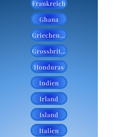
Frankreich
Ghana
Griechenland
Grossbritannien
Honduras
Indien
Irland
Island
Italien