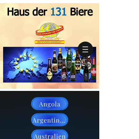
Haus der
131
Biere
Angola
Argentinien
Australien